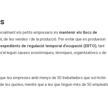
ts
pecialment els petits empresaris és
mantenir els llocs de
nt, de les vendes i de la producció. Per evitar que es produeixin
s
expedients de regulació temporal d’ocupació (ERTO)
, tant
 s’al·leguin causes econòmiques, tècniques, organitzatives o de
a que les empreses amb menys de 50 treballadors que sol·licitin
e les quotes, mentre que a les que tinguin més de 50 empleat