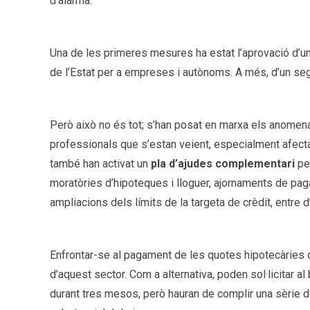
d’alarma.
Una de les primeres mesures ha estat l’aprovació d’u
de l’Estat per a empreses i autònoms. A més, d’un se
Però això no és tot; s’han posat en marxa els anome
professionals que s’estan veient, especialment afectat
també han activat un
pla d’ajudes complementari
per
moratòries d’hipoteques i lloguer, ajornaments de pa
ampliacions dels límits de la targeta de crèdit, entre d’
Enfrontar-se al pagament de les quotes hipotecàries 
d’aquest sector. Com a alternativa, poden sol·licitar a
durant tres mesos, però hauran de complir una sèrie de