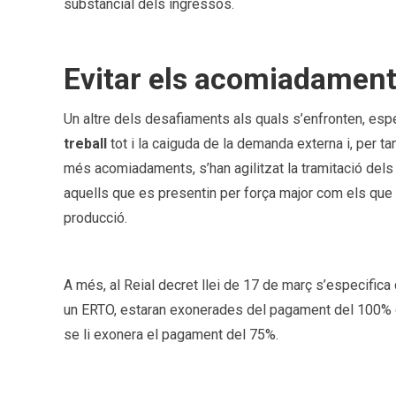
substancial dels ingressos.
Evitar els acomiadamen
Un altre dels desafiaments als quals s’enfronten, es
treball
tot i la caiguda de la demanda externa i, per ta
més acomiadaments, s’han agilitzat la tramitació del
aquells que es presentin per força major com els que
producció.
A més, al Reial decret llei de 17 de març s’especific
un ERTO, estaran exonerades del pagament del 100% d
se li exonera el pagament del 75%.