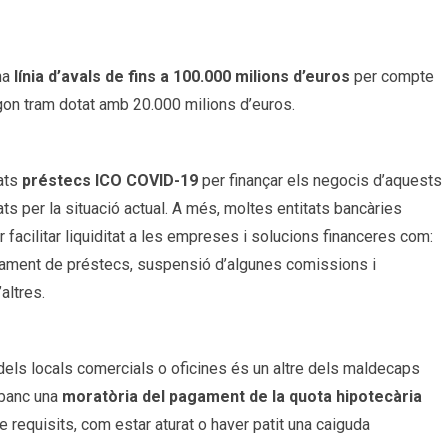
na
línia d’avals de fins a 100.000 milions d’euros
per compte
gon tram dotat amb 20.000 milions d’euros.
nats
préstecs ICO COVID-19
per finançar els negocis d’aquests
s per la situació actual. A més, moltes entitats bancàries
 facilitar liquiditat a les empreses i solucions financeres com:
gament de préstecs, suspensió d’algunes comissions i
altres.
dels locals comercials o oficines és un altre dels maldecaps
l banc una
moratòria del pagament de la quota hipotecària
 requisits, com estar aturat o haver patit una caiguda