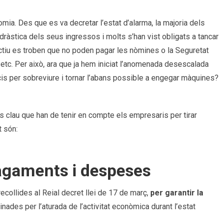
nomia. Des que es va decretar l’estat d’alarma,
la majoria dels
ràstica dels seus ingressos i molts s’han vist obligats a tancar
ctiu es troben que no poden pagar les nòmines o la Seguretat
etc. Per això, ara que ja hem iniciat l’anomenada desescalada
is per sobreviure i tornar l’abans possible a engegar màquines?
es clau que han de tenir en compte els empresaris per tirar
t són:
pagaments i despeses
 recollides al Reial decret llei de 17 de març,
per garantir la
inades per l’aturada de l’activitat econòmica durant l’estat