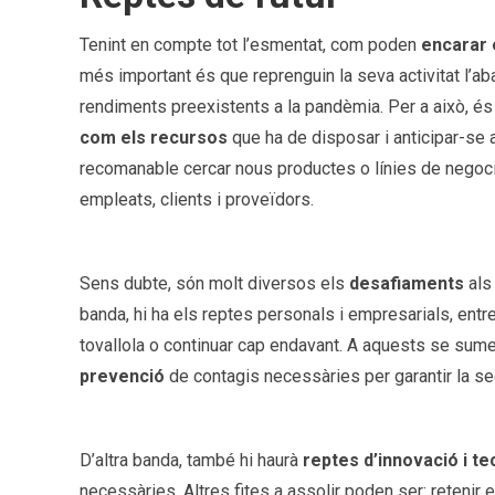
Tenint en compte tot l’esmentat, com poden
encarar 
més important és que reprenguin la seva activitat l’aba
rendiments preexistents a la pandèmia. Per a això, é
com els recursos
que ha de disposar i anticipar-se 
recomanable cercar nous productes o línies de negoci,
empleats, clients i proveïdors.
Sens dubte, són molt diversos els
desafiaments
als
banda, hi ha els reptes personals i empresarials, entr
tovallola o continuar cap endavant. A aquests se sume
prevenció
de contagis necessàries per garantir la se
D’altra banda, també hi haurà
reptes d’innovació i t
necessàries. Altres fites a assolir poden ser: retenir e