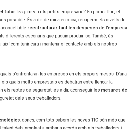
el futur
les pimes i els petits empresaris? En primer lloc, el
ns possible. És a dir, de mica en mica, recuperar els nivells de
s aconsellable
reestructurar tant les despeses de l’empresa
als diferents escenaris que puguin produir-se. També, és
 així com tenir cura i mantenir el contacte amb els nostres
 quals s’enfrontaran les empreses en els propers mesos. D’una
e els quals molts empresaris es debatran entre llençar la
n els reptes de seguretat, és a dir, aconseguir les
mesures de
guretat dels seus treballadors.
ecnològics
; doncs, com tots sabem les noves TIC són més que
l talent dels empleats, arribar a acords amb els treballadors i