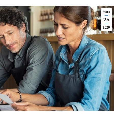
març
25
2020