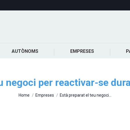
AUTÒNOMS
EMPRESES
P
eu negoci per reactivar-se dur
You are here:
Home
Empreses
Està preparat el teu negoci…