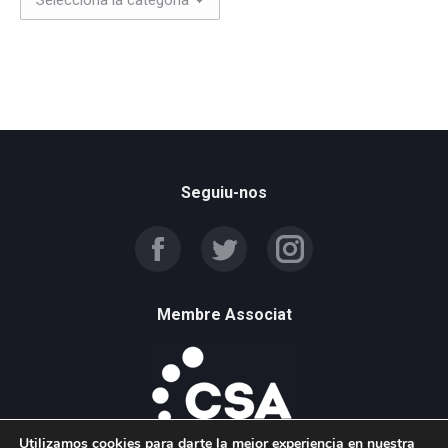
Seguiu-nos
Find us on:
Facebook
Twitter
Instagram
page
page
page
opens
opens
opens
Membre Associat
in
in
in
new
new
new
window
window
window
Utilizamos cookies para darte la mejor experiencia en nuestra