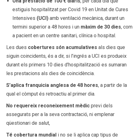
Una prestació de 100 € diaris
, per cada dia que
estiguis hospitalitzat per Covid 19 en Unitat de Cures
Intensives
(UCI)
amb ventilació mecànica, durant un
termini superior a 48 hores i un
màxim de 30 dies
, com
a pacient en un centre sanitari, clínica o hospital.
Les dues
cobertures són acumulatives
als dies que
siguin coincidents, és a dir, si l’ingrés a UCI es produeix
durant els primers 10 dies d’hospitalització es sumaran
les prestacions als dies de coincidència.
S’aplica franquicia anglesa de 48 hores
, a partir de la
qual el còmput és retroactiu al primer dia.
No requereix reconeixement mèdic
previ dels
assegurats per a la seva contractació, ni emplenar
qüestionari de salut,
Té cobertura mundial
i no se li aplica cap tipus de